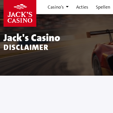
Casino's
Acties
Spellen
Jack's Casino
DISCLAIMER