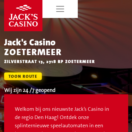
Jack's Casino
ZOETERMEER
ZILVERSTRAAT 13, 2718 RP ZOETERMEER
TOON ROUTE
Wij zijn 24 /7 geopend
Welkom bij ons nieuwste Jack’s Casino in
de regio Den Haag! Ontdek onze
splinternieuwe speelautomaten in een