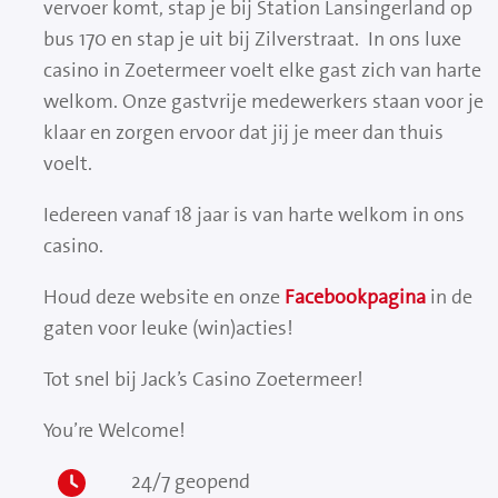
vervoer komt, stap je bij Station Lansingerland op
bus 170 en stap je uit bij Zilverstraat. In ons luxe
casino in Zoetermeer voelt elke gast zich van harte
welkom. Onze gastvrije medewerkers staan voor je
klaar en zorgen ervoor dat jij je meer dan thuis
voelt.
Iedereen vanaf 18 jaar is van harte welkom in ons
casino.
Houd deze website en onze
Facebookpagina
in de
gaten voor leuke (win)acties!
Tot snel bij Jack’s Casino Zoetermeer!
You’re Welcome!
24/7 geopend