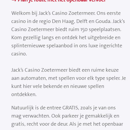
Welkom bij Jack’s Casino Zoetermeer. Ons eerste
casino in de regio Den Haag, Delft en Gouda. Jack's
Casino Zoetermeer biedt ruim 150 speelplaatsen.
Kom gezellig langs en ontdek het uitgebreide en
splinternieuwe spelaanbod in ons luxe ingerichte
casino.
Jack’s Casino Zoetermeer biedt een ruime keuze
aan automaten, met spellen voor elk type speler. Je
kunt hier vele bekende en nieuwe spellen
ontdekken.
Natuurlijk is de entree GRATIS, zoals je van ons
mag verwachten. Ook parkeer je gemakkelijk en
gratis, recht voor de deur. Als je met het openbaar