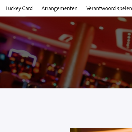
Luckey Card
Arrangementen
Verantwoord spelen