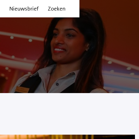
Nieuwsbrief
Zoeken