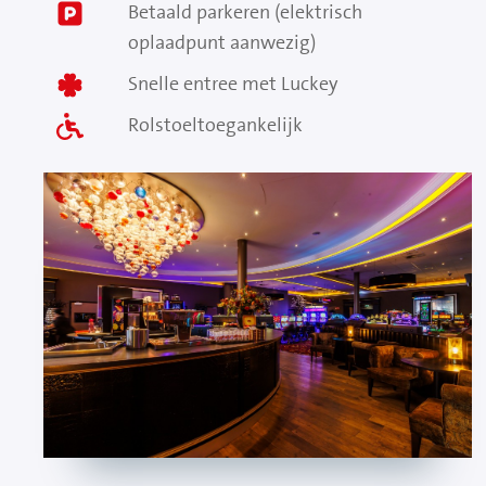
Betaald parkeren (elektrisch
oplaadpunt aanwezig)
Snelle entree met Luckey
Rolstoeltoegankelijk