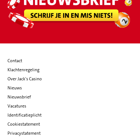
Contact
Klachtenregeling
Over Jack's Casino
Nieuws
Nieuwsbrief
Vacatures
Identificatieplicht
Cookiestatement
Privacystatement