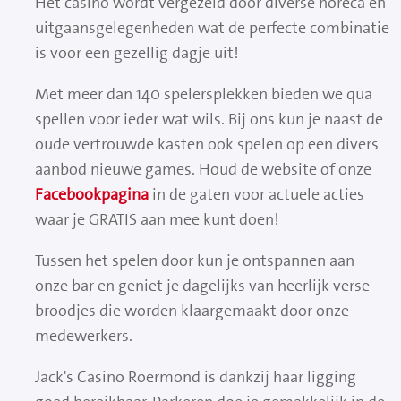
Het casino wordt vergezeld door diverse horeca en
uitgaansgelegenheden wat de perfecte combinatie
is voor een gezellig dagje uit!
Met meer dan 140 spelersplekken bieden we qua
spellen voor ieder wat wils. Bij ons kun je naast de
oude vertrouwde kasten ook spelen op een divers
aanbod nieuwe games. Houd de website of onze
Facebookpagina
in de gaten voor actuele acties
waar je GRATIS aan mee kunt doen!
Tussen het spelen door kun je ontspannen aan
onze bar en geniet je dagelijks van heerlijk verse
broodjes die worden klaargemaakt door onze
medewerkers.
Jack's Casino Roermond is dankzij haar ligging