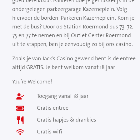
goed bereikbaar. Parkeren doe je gemakkelijk in de
ondergelegen parkeergarage Kazerneplein. Volg
hiervoor de borden ‘Parkeren Kazerneplein’. Kom je
met de bus? Door op Station Roermond bus 73, 72,
75 en 77 te nemen en bij Outlet Center Roermond
uit te stappen, ben je eenvoudig zo bij ons casino.
Zoals je van Jack’s Casino gewend bent is de entree
altijd GRATIS. Je bent welkom vanaf 18 jaar.
You’re Welcome!
Toegang vanaf 18 jaar
Gratis entree
Gratis hapjes & drankjes
Gratis wifi